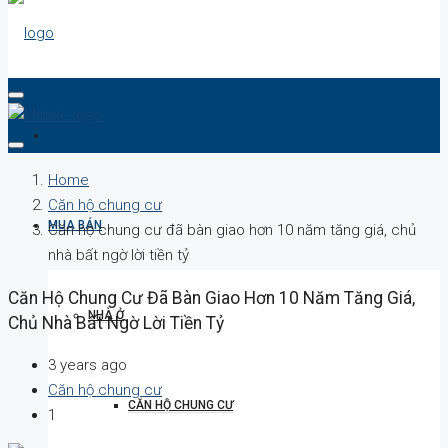
DỰ ÁN
Home
Căn hộ chung cư
MUA BÁN
Căn hộ chung cư đã bàn giao hơn 10 năm tăng giá, chủ
nhà bất ngờ lời tiền tỷ
Căn Hộ Chung Cư Đã Bàn Giao Hơn 10 Năm Tăng Giá,
NHÀ Ở
Chủ Nhà Bất Ngờ Lời Tiền Tỷ
3 years ago
Căn hộ chung cư
CĂN HỘ CHUNG CƯ
1