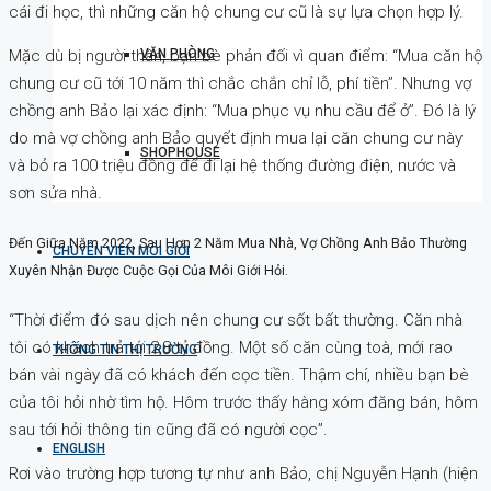
cái đi học, thì những căn hộ chung cư cũ là sự lựa chọn hợp lý.
Mặc dù bị người thân, bạn bè phản đối vì quan điểm: “Mua căn hộ
VĂN PHÒNG
chung cư cũ tới 10 năm thì chắc chắn chỉ lỗ, phí tiền”. Nhưng vợ
chồng anh Bảo lại xác định: “Mua phục vụ nhu cầu để ở”. Đó là lý
do mà vợ chồng anh Bảo quyết định mua lại căn chung cư này
SHOPHOUSE
và bỏ ra 100 triệu đồng để đi lại hệ thống đường điện, nước và
sơn sửa nhà.
Đến Giữa Năm 2022, Sau Hơn 2 Năm Mua Nhà, Vợ Chồng Anh Bảo Thường
CHUYÊN VIÊN MÔI GIỚI
Xuyên Nhận Được Cuộc Gọi Của Môi Giới Hỏi.
“Thời điểm đó sau dịch nên chung cư sốt bất thường. Căn nhà
tôi có khách trả tới 2,8 tỷ đồng. Một số căn cùng toà, mới rao
THÔNG TIN THỊ TRƯỜNG
bán vài ngày đã có khách đến cọc tiền. Thậm chí, nhiều bạn bè
của tôi hỏi nhờ tìm hộ. Hôm trước thấy hàng xóm đăng bán, hôm
sau tới hỏi thông tin cũng đã có người cọc”.
ENGLISH
Rơi vào trường hợp tương tự như anh Bảo, chị Nguyễn Hạnh (hiện