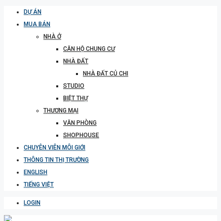
DỰ ÁN
MUA BÁN
NHÀ Ở
CĂN HỘ CHUNG CƯ
NHÀ ĐẤT
NHÀ ĐẤT CỦ CHI
STUDIO
BIỆT THỰ
THƯƠNG MẠI
VĂN PHÒNG
SHOPHOUSE
CHUYÊN VIÊN MÔI GIỚI
THÔNG TIN THỊ TRƯỜNG
ENGLISH
TIẾNG VIỆT
LOGIN