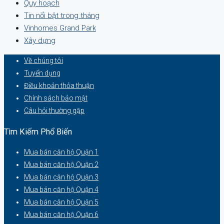
Quy hoạch
Tin nổi bật trong tháng
Vinhomes Grand Park
Xây dựng
Về chúng tôi
Tuyển dụng
Điều khoản thỏa thuận
Chính sách bảo mật
Câu hỏi thường gặp
Tìm Kiếm Phổ Biến
Mua bán căn hộ Quận 1
Mua bán căn hộ Quận 2
Mua bán căn hộ Quận 3
Mua bán căn hộ Quận 4
Mua bán căn hộ Quận 5
Mua bán căn hộ Quận 6