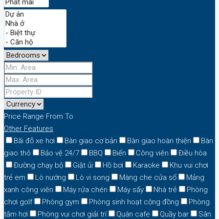
Price Range
From
To
Other Features
Bãi đỗ xe hơi
Bàn giao cơ bản
Bàn giao hoàn thiện
Bàn
giao thô
Bảo vệ 24/7
BBQ
Biển
Công viên
Điều hòa
Đường chạy bộ
Giặt ủi
Hồ bơi
Karaoke
Khu vui chơi
trẻ em
Lò nướng
Lò vi song
Màng che cửa sổ
Mảng
xanh công viên
Máy rửa chén
Máy sấy
Nhà trẻ
Phòng
chơi golf
Phòng gym
Phòng sinh hoạt cộng đồng
Phòng
tắm hơi
Phòng vui chơi giải trí
Quán cafe
Quầy bar
Sân