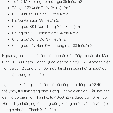
Toà CTM Building có mức giá 35 triệu/m2
Tổ hợp 173 Xuân Thủy: 34 triệu/m2
D11 Sunrise Building: 38 triệu/m2
Hà Nội Paragon 39 triệu/m2
Chung cư KĐT Nam Trung Yên: 35 triệu/m2
Chung cư CT6 Constrexim: 34 triệu/m2
Chung cư Đông Đô: 37 triệu/m2
Chung cư Tây Nam ĐH Thương mại: 33 triệu/m2.
Ngoài ra, loại hình nhà tập thể cũ quận Cầu Giấy tại các khu Mai
Dịch, ĐH Sư Phạm, Hoàng Quốc Việt có giá từ 1,3-1,9 tỷ/căn diện
tích 32-50m2 cũng phù hợp mức tài chính của những người có
thu nhập trung bình, thấp.
Tại Thanh Xuân, giá nhà tập thể cũ cũng dao động từ 23-40
triệu/m2, tùy tình trạng chất lượng, vị trí và diện tích. Hầu hết các
căn hộ có diện tích khá nhỏ, từ 40-50m2 và được cơi nới lên 60-
70m2. Tuy nhiên, nguồn cung cũng không nhiều, và chủ yếu tập
trung ở phường Thanh Xuân Bắc.