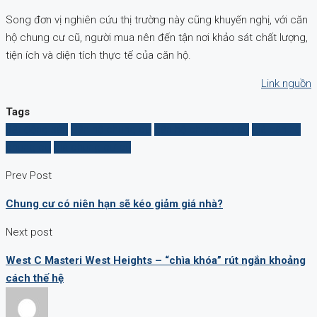
Song đơn vị nghiên cứu thị trường này cũng khuyến nghị, với căn
hộ chung cư cũ, người mua nên đến tận nơi khảo sát chất lượng,
tiện ích và diện tích thực tế của căn hộ.
Link nguồn
Tags
Bất động sản
Căn hộ chung cư
căn hộ chung cư cũ
giá căn hộ
chung cư
giá chung cư cũ
Prev Post
Chung cư có niên hạn sẽ kéo giảm giá nhà?
Next post
West C Masteri West Heights – “chìa khóa” rút ngắn khoảng
cách thế hệ