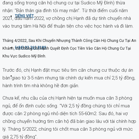
đang sống trong căn hộ chung cư tại Sudico Mỹ Đình) thừa
nhận: “Bản thân gia đình tôi may mắn”. Từ thời điểm cuối năm
TIẾNG VIỆT
2021, đầu năm 2022, vợ chồng chị Hạnh đã dự tính chuyển nhà
vào trung tâm Hà Nội để thuận tiện cho việc học hành và đi làm.
Tháng 4/2022, Sau Khi Chuyển Nhượng Thành Công Căn Hộ Chung Cư Tại An
(+84) 93 263 8189
Khánh, Vợ Chồng Chị Hạnh Quyết Định Cọc Tiền Vào Căn Hộ Chung Cư Tại
Khu Vực Sudico Mỹ Đình.
Trước đó, chị Hạnh đặt mục tiêu tìm căn chung cư thuộc dự án
bàn giao từ 3-5 năm nhưng tài chính dự kiến mua chỉ 2,5 tỷ đồng,
hành trình tìm nhà không hề đơn giản.
Chưa kể, nhu cầu của chị Hạnh hiện tại muốn mua căn 3 phòng
ngủ, để ổn định cuộc sống. “Với 2,5 tỷ đồng chúng tôi chỉ mua
được căn 2 phòng ngủ nhỏ diện tích 55-60m2. Sau đó, hai vợ
chồng chuyển hướng tìm căn hộ đã bàn giao lâu với tài chính hợp
lý. Tháng 5/2022, chúng tôi chốt mua căn 3 phòng ngủ với mức
giá 2,75 tỷ đồng”.