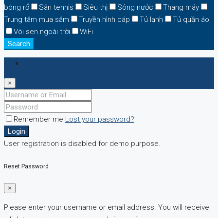
bóng rổ
Sân tennis
Siêu thị
Sông nước
Thang máy
Trung tâm mua sắm
Truyền hình cáp
Tủ lạnh
Tủ quần áo
Vòi sen ngoài trời
WiFi
Search
Login
×
Remember me
Lost your password?
Login
User registration is disabled for demo purpose.
Reset Password
×
Please enter your username or email address. You will receive