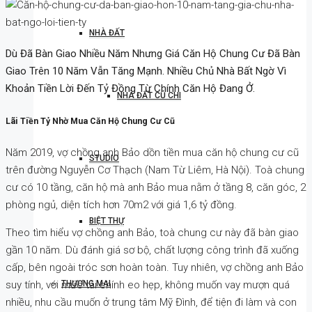
NHÀ ĐẤT
Dù Đã Bàn Giao Nhiều Năm Nhưng Giá Căn Hộ Chung Cư Đã Bàn
Giao Trên 10 Năm Vẫn Tăng Mạnh. Nhiều Chủ Nhà Bất Ngờ Vì
Khoản Tiền Lời Đến Tỷ Đồng Từ Chính Căn Hộ Đang Ở.
NHÀ ĐẤT CỦ CHI
Lãi Tiền Tỷ Nhờ Mua Căn Hộ Chung Cư Cũ
Năm 2019, vợ chồng anh Bảo dồn tiền mua căn hộ chung cư cũ
STUDIO
trên đường Nguyễn Cơ Thạch (Nam Từ Liêm, Hà Nội). Toà chung
cư có 10 tầng, căn hộ mà anh Bảo mua nằm ở tầng 8, căn góc, 2
phòng ngủ, diện tích hơn 70m2 với giá 1,6 tỷ đồng.
BIỆT THỰ
Theo tìm hiểu vợ chồng anh Bảo, toà chung cư này đã bàn giao
gần 10 năm. Dù đánh giá sơ bộ, chất lượng công trình đã xuống
cấp, bên ngoài tróc sơn hoàn toàn. Tuy nhiên, vợ chồng anh Bảo
suy tính, với mức tài chính eo hẹp, không muốn vay mượn quá
THƯƠNG MẠI
nhiều, nhu cầu muốn ở trung tâm Mỹ Đình, để tiện đi làm và con