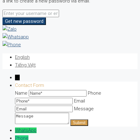
a link to create a new password via email.
Get new password
English
Tiếng Việt
→
Contact Form
Name
Phone
Email
Message
WhatsApp
Phone