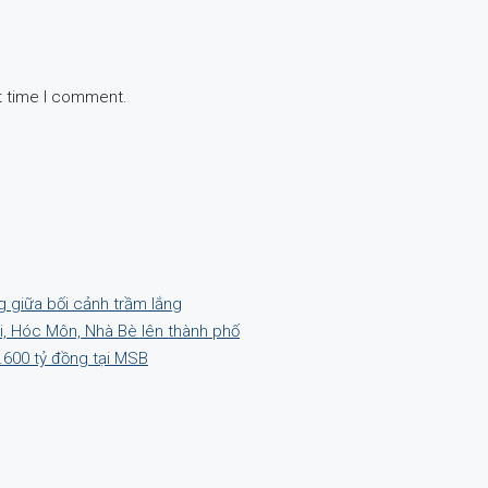
t time I comment.
g giữa bối cảnh trầm lắng
hi, Hóc Môn, Nhà Bè lên thành phố
.600 tỷ đồng tại MSB