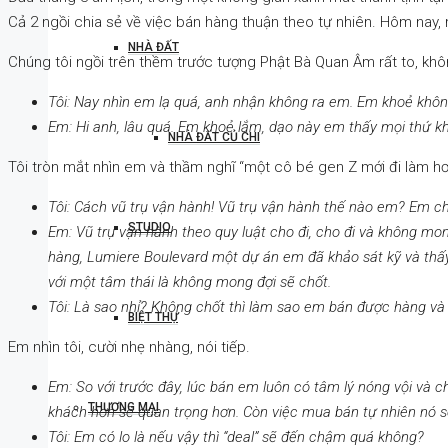
Cả 2 ngồi chia sẻ về việc bán hàng thuận theo tự nhiên. Hôm nay,
NHÀ ĐẤT
Chúng tôi ngồi trên thềm trước tượng Phật Bà Quan Âm rất to, khô
Tôi: Nay nhìn em lạ quá, anh nhận không ra em. Em khoẻ khôn
Em: Hi anh, lâu quá. Em khoẻ lắm, dạo này em thấy mọi thứ kh
NHÀ ĐẤT CỦ CHI
Tôi tròn mắt nhìn em và thầm nghĩ “một cô bé gen Z mới đi làm hơn
Tôi: Cách vũ trụ vận hành! Vũ trụ vận hành thế nào em? Em ch
STUDIO
Em: Vũ trụ vận hành theo quy luật cho đi, cho đi và không m
hàng, Lumiere Boulevard một dự án em đã khảo sát kỹ và thấy
với một tâm thái là không mong đợi sẽ chốt.
Tôi: Là sao nhỉ? Không chốt thì làm sao em bán được hàng và
BIỆT THỰ
Em nhìn tôi, cười nhẹ nhàng, nói tiếp.
Em: So với trước đây, lúc bán em luôn có tâm lý nóng vội và 
THƯƠNG MẠI
khách hơn sẽ quan trọng hơn. Còn việc mua bán tự nhiên nó sẽ
Tôi: Em có lo là nếu vậy thì “deal” sẽ đến chậm quá không?