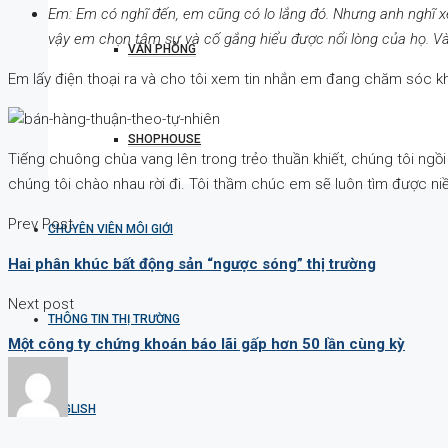
Em: Em có nghĩ đến, em cũng có lo lắng đó. Nhưng anh nghĩ x
vậy em chọn tâm sự và cố gắng hiểu được nổi lòng của họ. Và
VĂN PHÒNG
Em lấy điện thoại ra và cho tôi xem tin nhắn em đang chăm sóc khá
SHOPHOUSE
Tiếng chuông chùa vang lên trong trẻo thuần khiết, chúng tôi ngồi 
chúng tôi chào nhau rời đi. Tôi thầm chúc em sẽ luôn tìm được niề
Prev Post
CHUYÊN VIÊN MÔI GIỚI
Hai phân khúc bất động sản “ngược sóng” thị trường
Next post
THÔNG TIN THỊ TRƯỜNG
Một công ty chứng khoán báo lãi gấp hơn 50 lần cùng kỳ
ENGLISH