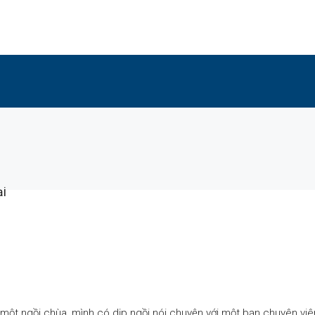
ại
i một ngồi chùa, mình có dịp ngồi nói chuyện với một bạn chuyên vi