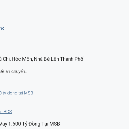
Củ Chi, Hóc Môn, Nhà Bè Lên Thành Phố
Đề án chuyển...
ện BDS
Vay 1.600 Tỷ Đồng Tại MSB