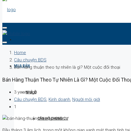
DỰ ÁN
Home
Câu chuyện BDS
MUA BÁN
Bán hàng thuận theo tự nhiên là gì? Một cuộc đối thoại
Bán Hàng Thuận Theo Tự Nhiên Là Gì? Một Cuộc Đối Tho
3 years ago
NHÀ Ở
Câu chuyện BDS
,
Kinh doanh
,
Người môi giới
1
CĂN HỘ CHUNG CƯ
Đầu tháng 3 âm lịch, trong một không gian xanh mát thanh tịnh tạ