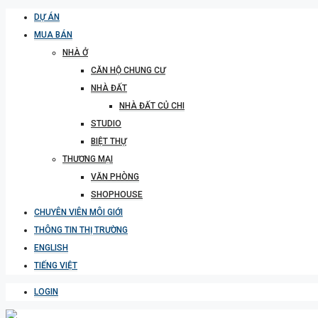
DỰ ÁN
MUA BÁN
NHÀ Ở
CĂN HỘ CHUNG CƯ
NHÀ ĐẤT
NHÀ ĐẤT CỦ CHI
STUDIO
BIỆT THỰ
THƯƠNG MẠI
VĂN PHÒNG
SHOPHOUSE
CHUYÊN VIÊN MÔI GIỚI
THÔNG TIN THỊ TRƯỜNG
ENGLISH
TIẾNG VIỆT
LOGIN