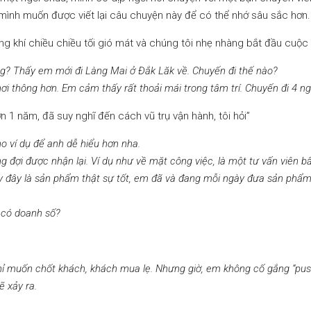
 mình muốn được viết lại câu chuyện này để có thể nhớ sâu sắc hơn.
ng khí chiều chiều tối gió mát và chúng tôi nhẹ nhàng bắt đầu cuộc
g? Thấy em mới đi Làng Mai ở Đắk Lăk về. Chuyến đi thế nào?
ơi thông hơn. Em cảm thấy rất thoải mái trong tâm trí. Chuyến đi 4 
 1 năm, đã suy nghĩ đến cách vũ trụ vận hành, tôi hỏi”
o ví dụ để anh dễ hiểu hơn nha.
ong đợi được nhận lại. Ví dụ như về mặt công việc, là một tư vấn vi
 đây là sản phẩm thật sự tốt, em đã và đang mỗi ngày đưa sản phẩm n
 có doanh số?
chỉ muốn chốt khách, khách mua lẹ. Nhưng giờ, em không cố gắng “push
 xảy ra.