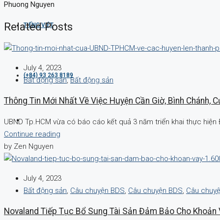
Phuong Nguyen
Related Posts
TIẾNG VIỆT
July 4, 2023
(+84) 93 263 8189
Bất động sản
,
Bất động sản
Thông Tin Mới Nhất Về Việc Huyện Cần Giờ, Bình Chánh, 
UBND Tp.HCM vừa có báo cáo kết quả 3 năm triển khai thực hiện 
Continue reading
by Zen Nguyen
July 4, 2023
Bất động sản
,
Câu chuyện BDS
,
Câu chuyện BDS
,
Câu chuy
Novaland Tiếp Tục Bổ Sung Tài Sản Đảm Bảo Cho Khoản 