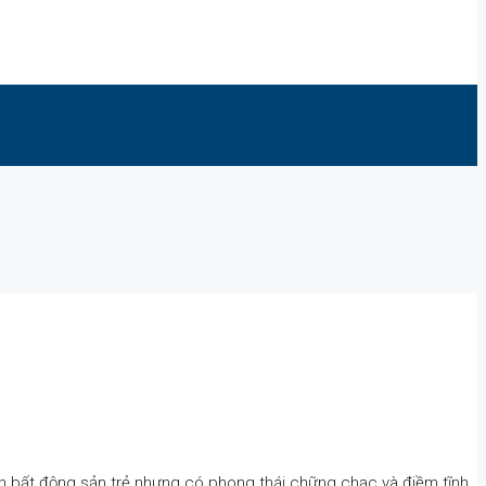
ên bất động sản trẻ nhưng có phong thái chững chạc và điềm tĩnh.