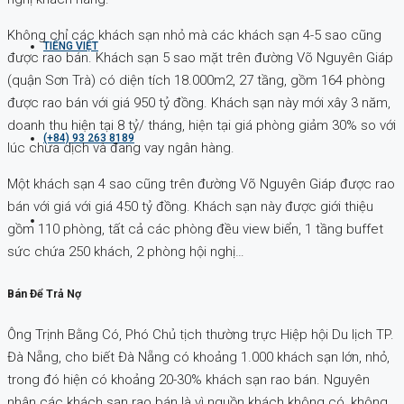
Không chỉ các khách sạn nhỏ mà các khách sạn 4-5 sao cũng
TIẾNG VIỆT
được rao bán. Khách sạn 5 sao mặt trên đường Võ Nguyên Giáp
(quận Sơn Trà) có diện tích 18.000m2, 27 tầng, gồm 164 phòng
được rao bán với giá 950 tỷ đồng. Khách sạn này mới xây 3 năm,
doanh thu hiện tại 8 tỷ/ tháng, hiện tại giá phòng giảm 30% so với
(+84) 93 263 8189
lúc chưa dịch và đang vay ngân hàng.
Một khách sạn 4 sao cũng trên đường Võ Nguyên Giáp được rao
bán với giá với giá 450 tỷ đồng. Khách sạn này được giới thiệu
gồm 110 phòng, tất cả các phòng đều view biển, 1 tầng buffet
sức chứa 250 khách, 2 phòng hội nghị…
Bán Để Trả Nợ
Ông Trịnh Bằng Có, Phó Chủ tịch thường trực Hiệp hội Du lịch TP.
Đà Nẵng, cho biết Đà Nẵng có khoảng 1.000 khách sạn lớn, nhỏ,
trong đó hiện có khoảng 20-30% khách sạn rao bán. Nguyên
nhân các khách sạn rao bán là vì nguồn khách không có, không