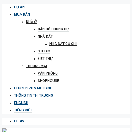
DỰ ÁN
MUA BÁN
NHÀ Ở
CĂN HỘ CHUNG CƯ
NHÀ ĐẤT
NHÀ ĐẤT CỦ CHI
STUDIO
BIỆT THỰ
THƯƠNG MẠI
VĂN PHÒNG
SHOPHOUSE
CHUYÊN VIÊN MÔI GIỚI
THÔNG TIN THỊ TRƯỜNG
ENGLISH
TIẾNG VIỆT
LOGIN