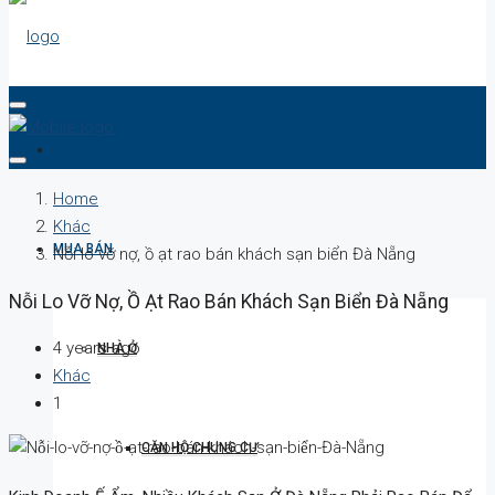
DỰ ÁN
Home
Khác
MUA BÁN
Nỗi lo vỡ nợ, ồ ạt rao bán khách sạn biển Đà Nẵng
Nỗi Lo Vỡ Nợ, Ồ Ạt Rao Bán Khách Sạn Biển Đà Nẵng
4 years ago
NHÀ Ở
Khác
1
CĂN HỘ CHUNG CƯ