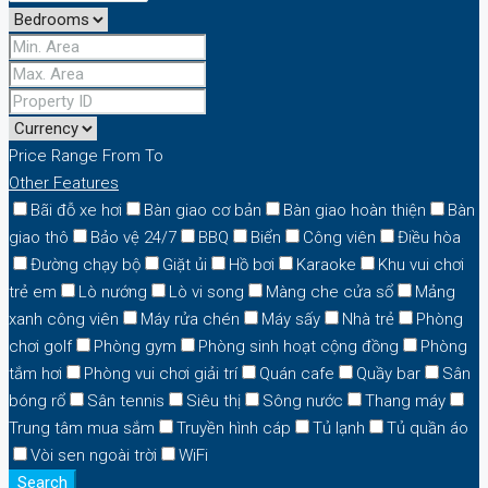
Price Range
From
To
Other Features
Bãi đỗ xe hơi
Bàn giao cơ bản
Bàn giao hoàn thiện
Bàn
giao thô
Bảo vệ 24/7
BBQ
Biển
Công viên
Điều hòa
Đường chạy bộ
Giặt ủi
Hồ bơi
Karaoke
Khu vui chơi
trẻ em
Lò nướng
Lò vi song
Màng che cửa sổ
Mảng
xanh công viên
Máy rửa chén
Máy sấy
Nhà trẻ
Phòng
chơi golf
Phòng gym
Phòng sinh hoạt cộng đồng
Phòng
tắm hơi
Phòng vui chơi giải trí
Quán cafe
Quầy bar
Sân
bóng rổ
Sân tennis
Siêu thị
Sông nước
Thang máy
Trung tâm mua sắm
Truyền hình cáp
Tủ lạnh
Tủ quần áo
Vòi sen ngoài trời
WiFi
Search