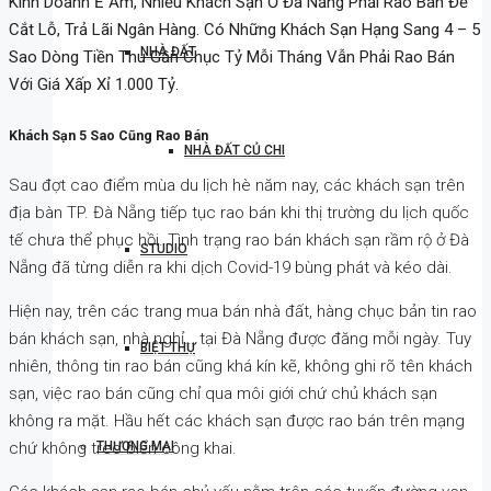
Kinh Doanh Ế Ẩm, Nhiều Khách Sạn Ở Đà Nẵng Phải Rao Bán Để
Cắt Lỗ, Trả Lãi Ngân Hàng. Có Những Khách Sạn Hạng Sang 4 – 5
NHÀ ĐẤT
Sao Dòng Tiền Thu Gần Chục Tỷ Mỗi Tháng Vẫn Phải Rao Bán
Với Giá Xấp Xỉ 1.000 Tỷ.
Khách Sạn 5 Sao Cũng Rao Bán
NHÀ ĐẤT CỦ CHI
Sau đợt cao điểm mùa du lịch hè năm nay, các khách sạn trên
địa bàn TP. Đà Nẵng tiếp tục rao bán khi thị trường du lịch quốc
tế chưa thể phục hồi. Tình trạng rao bán khách sạn rầm rộ ở Đà
STUDIO
Nẵng đã từng diễn ra khi dịch Covid-19 bùng phát và kéo dài.
Hiện nay, trên các trang mua bán nhà đất, hàng chục bản tin rao
bán khách sạn, nhà nghỉ… tại Đà Nẵng được đăng mỗi ngày. Tuy
BIỆT THỰ
nhiên, thông tin rao bán cũng khá kín kẽ, không ghi rõ tên khách
sạn, việc rao bán cũng chỉ qua môi giới chứ chủ khách sạn
không ra mặt. Hầu hết các khách sạn được rao bán trên mạng
chứ không treo biển công khai.
THƯƠNG MẠI