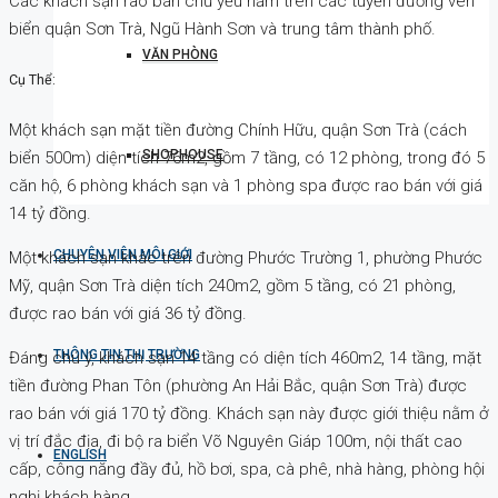
Các khách sạn rao bán chủ yếu nằm trên các tuyến đường ven
biển quận Sơn Trà, Ngũ Hành Sơn và trung tâm thành phố.
VĂN PHÒNG
Cụ Thể:
Một khách sạn mặt tiền đường Chính Hữu, quận Sơn Trà (cách
SHOPHOUSE
biển 500m) diện tích 76m2, gồm 7 tầng, có 12 phòng, trong đó 5
căn hộ, 6 phòng khách sạn và 1 phòng spa được rao bán với giá
14 tỷ đồng.
CHUYÊN VIÊN MÔI GIỚI
Một khách sạn khác trên đường Phước Trường 1, phường Phước
Mỹ, quận Sơn Trà diện tích 240m2, gồm 5 tầng, có 21 phòng,
được rao bán với giá 36 tỷ đồng.
THÔNG TIN THỊ TRƯỜNG
Đáng chú ý, khách sạn 14 tầng có diện tích 460m2, 14 tầng, mặt
tiền đường Phan Tôn (phường An Hải Bắc, quận Sơn Trà) được
rao bán với giá 170 tỷ đồng. Khách sạn này được giới thiệu nằm ở
vị trí đắc địa, đi bộ ra biển Võ Nguyên Giáp 100m, nội thất cao
ENGLISH
cấp, công năng đầy đủ, hồ bơi, spa, cà phê, nhà hàng, phòng hội
nghị khách hàng.