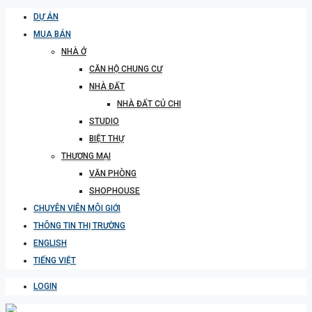
DỰ ÁN
MUA BÁN
NHÀ Ở
CĂN HỘ CHUNG CƯ
NHÀ ĐẤT
NHÀ ĐẤT CỦ CHI
STUDIO
BIỆT THỰ
THƯƠNG MẠI
VĂN PHÒNG
SHOPHOUSE
CHUYÊN VIÊN MÔI GIỚI
THÔNG TIN THỊ TRƯỜNG
ENGLISH
TIẾNG VIỆT
LOGIN