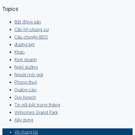
Topics
Bất động sản
Căn hộ chung cư
Câu chuyện BDS
đường kẹt
Khác
Kinh doanh
Nghỉ dưỡng
Người môi giới
Phong thuỷ
Quảng cáo
Quy hoạch
Tin nổi bật trong tháng
Vinhomes Grand Park
Xây dựng
Về chúng tôi