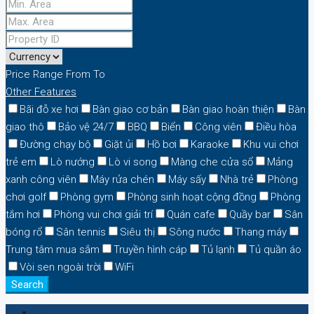
Price Range
From
To
Other Features
Bãi đỗ xe hơi
Bàn giao cơ bản
Bàn giao hoàn thiện
Bàn
giao thô
Bảo vệ 24/7
BBQ
Biển
Công viên
Điều hòa
Đường chạy bộ
Giặt ủi
Hồ bơi
Karaoke
Khu vui chơi
trẻ em
Lò nướng
Lò vi song
Màng che cửa sổ
Mảng
xanh công viên
Máy rửa chén
Máy sấy
Nhà trẻ
Phòng
chơi golf
Phòng gym
Phòng sinh hoạt cộng đồng
Phòng
tắm hơi
Phòng vui chơi giải trí
Quán cafe
Quầy bar
Sân
bóng rổ
Sân tennis
Siêu thị
Sông nước
Thang máy
Trung tâm mua sắm
Truyền hình cáp
Tủ lạnh
Tủ quần áo
Vòi sen ngoài trời
WiFi
Search
Login