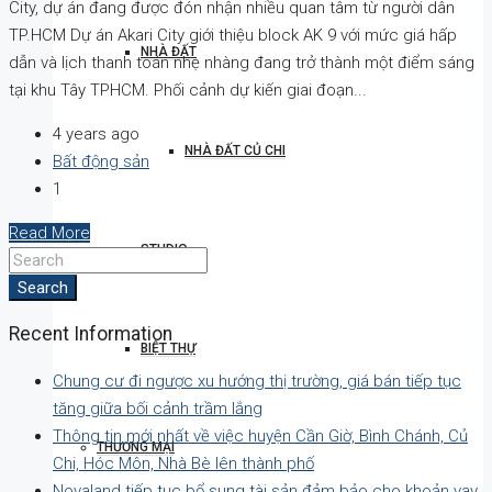
City, dự án đang được đón nhận nhiều quan tâm từ người dân
TP.HCM Dự án Akari City giới thiệu block AK 9 với mức giá hấp
NHÀ ĐẤT
dẫn và lịch thanh toán nhẹ nhàng đang trở thành một điểm sáng
tại khu Tây TPHCM. Phối cảnh dự kiến giai đoạn...
4 years ago
NHÀ ĐẤT CỦ CHI
Bất động sản
1
Read More
STUDIO
Search
Recent Information
BIỆT THỰ
Chung cư đi ngược xu hướng thị trường, giá bán tiếp tục
tăng giữa bối cảnh trầm lắng
Thông tin mới nhất về việc huyện Cần Giờ, Bình Chánh, Củ
THƯƠNG MẠI
Chi, Hóc Môn, Nhà Bè lên thành phố
Novaland tiếp tục bổ sung tài sản đảm bảo cho khoản vay