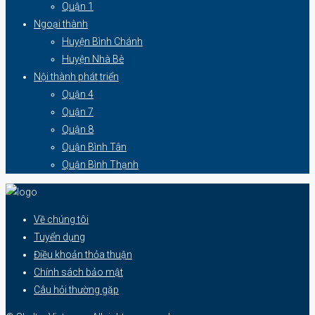
Quận 1
Ngoại thành
Huyện Bình Chánh
Huyện Nhà Bè
Nội thành phát triển
Quận 4
Quận 7
Quận 8
Quận Bình Tân
Quận Bình Thạnh
Về chúng tôi
Tuyển dụng
Điều khoản thỏa thuận
Chính sách bảo mật
Câu hỏi thường gặp