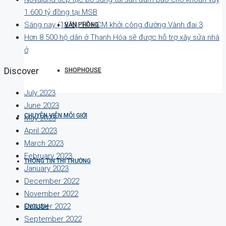
1.600 tỷ đồng tại MSB
Sáng nay (18/6), TP.HCM khởi công đường Vành đai 3
VĂN PHÒNG
Hơn 8.500 hộ dân ở Thanh Hóa sẽ được hỗ trợ xây sửa nhà
ở
Discover
SHOPHOUSE
July 2023
June 2023
CHUYÊN VIÊN MÔI GIỚI
May 2023
April 2023
March 2023
February 2023
THÔNG TIN THỊ TRƯỜNG
January 2023
December 2022
November 2022
October 2022
ENGLISH
September 2022