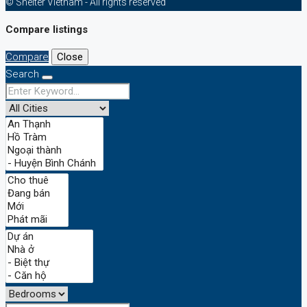
© Shelter Vietnam - All rights reserved
Compare listings
Compare
Close
Search