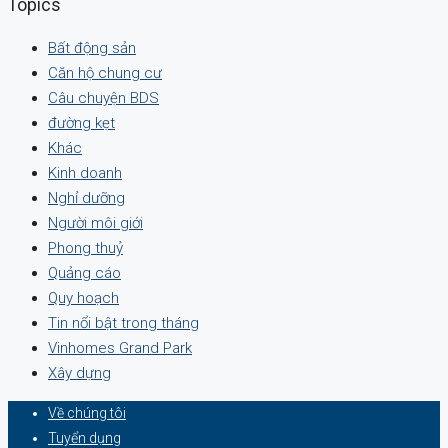
Topics
Bất động sản
Căn hộ chung cư
Câu chuyện BDS
đường kẹt
Khác
Kinh doanh
Nghỉ dưỡng
Người môi giới
Phong thuỷ
Quảng cáo
Quy hoạch
Tin nổi bật trong tháng
Vinhomes Grand Park
Xây dựng
Về chúng tôi
Tuyển dụng