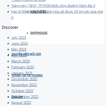
Sáng nay (18/6), TP.HCM khởi công đường Vành đai 3
Hơn 8.500 hộ dân ở Thanh Hóa sẽ được hỗ trợ xây sửa nhà
VĂN PHÒNG
ở
Discover
SHOPHOUSE
July 2023
June 2023
May 2023
CHUYÊN VIÊN MÔI GIỚI
April 2023
March 2023
February 2023
January 2023
THÔNG TIN THỊ TRƯỜNG
December 2022
November 2022
October 2022
September 2022
ENGLISH
August 2022