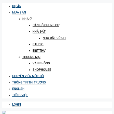
DỰ ÁN
MUA BÁN
NHÀ Ở
CĂN HỘ CHUNG CƯ
NHÀ ĐẤT
NHÀ ĐẤT CỦ CHI
STUDIO
BIỆT THỰ
THƯƠNG MẠI
VĂN PHÒNG
SHOPHOUSE
CHUYÊN VIÊN MÔI GIỚI
THÔNG TIN THỊ TRƯỜNG
ENGLISH
TIẾNG VIỆT
LOGIN