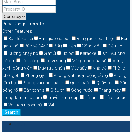
Price Range
From
To
Other Features
Bãi đỗ xe hơi
Bàn giao cơ bản
Bàn giao hoàn thiện
Bàn
giao thô
Bảo vệ 24/7
BBQ
Biển
Công viên
Điều hòa
Đường chạy bộ
Giặt ủi
Hồ bơi
Karaoke
Khu vui chơi
trẻ em
Lò nướng
Lò vi song
Màng che cửa sổ
Mảng
xanh công viên
Máy rửa chén
Máy sấy
Nhà trẻ
Phòng
chơi golf
Phòng gym
Phòng sinh hoạt cộng đồng
Phòng
tắm hơi
Phòng vui chơi giải trí
Quán cafe
Quầy bar
Sân
bóng rổ
Sân tennis
Siêu thị
Sông nước
Thang máy
Trung tâm mua sắm
Truyền hình cáp
Tủ lạnh
Tủ quần áo
Vòi sen ngoài trời
WiFi
Search
Login