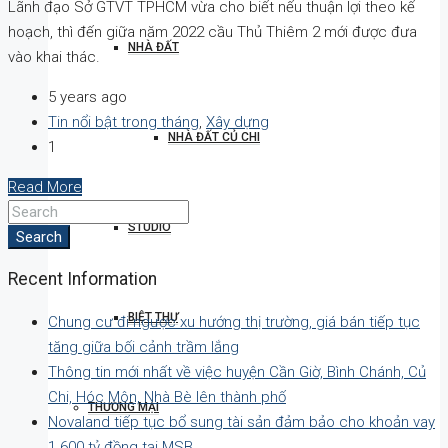
Lãnh đạo Sở GTVT TPHCM vừa cho biết nếu thuận lợi theo kế
hoạch, thì đến giữa năm 2022 cầu Thủ Thiêm 2 mới được đưa
NHÀ ĐẤT
vào khai thác.
5 years ago
Tin nổi bật trong tháng
,
Xây dựng
NHÀ ĐẤT CỦ CHI
1
Read More
STUDIO
Search
Recent Information
BIỆT THỰ
Chung cư đi ngược xu hướng thị trường, giá bán tiếp tục
tăng giữa bối cảnh trầm lắng
Thông tin mới nhất về việc huyện Cần Giờ, Bình Chánh, Củ
Chi, Hóc Môn, Nhà Bè lên thành phố
THƯƠNG MẠI
Novaland tiếp tục bổ sung tài sản đảm bảo cho khoản vay
1.600 tỷ đồng tại MSB