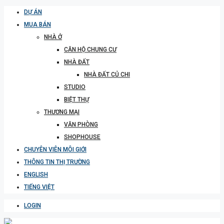
DỰ ÁN
MUA BÁN
NHÀ Ở
CĂN HỘ CHUNG CƯ
NHÀ ĐẤT
NHÀ ĐẤT CỦ CHI
STUDIO
BIỆT THỰ
THƯƠNG MẠI
VĂN PHÒNG
SHOPHOUSE
CHUYÊN VIÊN MÔI GIỚI
THÔNG TIN THỊ TRƯỜNG
ENGLISH
TIẾNG VIỆT
LOGIN