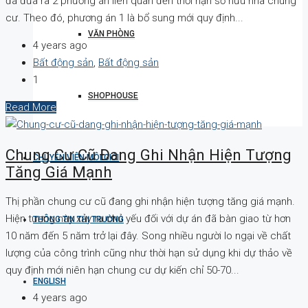
đã đưa ra 2 phương án liên quan đến thời hạn sở hữu nhà chung
cư. Theo đó, phương án 1 là bổ sung mới quy định...
VĂN PHÒNG
4 years ago
Bất động sản
,
Bất động sản
1
SHOPHOUSE
Read More
Chung Cư Cũ Đang Ghi Nhận Hiện Tượng
CHUYÊN VIÊN MÔI GIỚI
Tăng Giá Mạnh
Thị phần chung cư cũ đang ghi nhận hiện tượng tăng giá mạnh.
Hiện tượng này xảy ra chủ yếu đối với dự án đã bàn giao từ hơn
THÔNG TIN THỊ TRƯỜNG
10 năm đến 5 năm trở lại đây. Song nhiều người lo ngại về chất
lượng của công trình cũng như thời hạn sử dụng khi dự thảo về
quy định mới niên hạn chung cư dự kiến chỉ 50-70...
ENGLISH
4 years ago