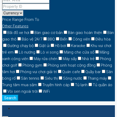
Price Range
From
To
Other Features
Bãi đỗ xe hơi
Bàn giao cơ bản
Bàn giao hoàn thiện
Bàn
giao thô
Bảo vệ 24/7
BBQ
Biển
Công viên
Điều hòa
Đường chạy bộ
Giặt ủi
Hồ bơi
Karaoke
Khu vui chơi
trẻ em
Lò nướng
Lò vi song
Màng che cửa sổ
Mảng
xanh công viên
Máy rửa chén
Máy sấy
Nhà trẻ
Phòng
chơi golf
Phòng gym
Phòng sinh hoạt cộng đồng
Phòng
tắm hơi
Phòng vui chơi giải trí
Quán cafe
Quầy bar
Sân
bóng rổ
Sân tennis
Siêu thị
Sông nước
Thang máy
Trung tâm mua sắm
Truyền hình cáp
Tủ lạnh
Tủ quần áo
Vòi sen ngoài trời
WiFi
Search
Login