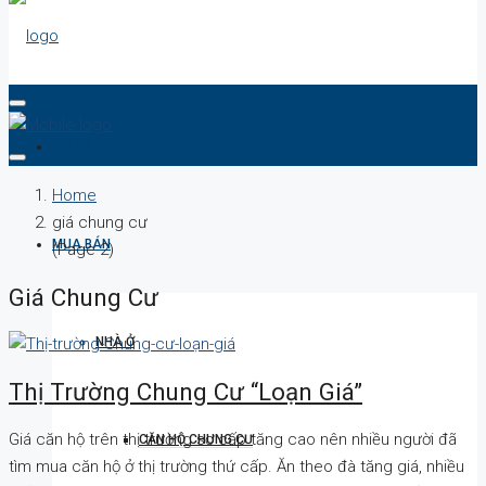
DỰ ÁN
Home
giá chung cư
MUA BÁN
(Page 2)
Giá Chung Cư
NHÀ Ở
Thị Trường Chung Cư “loạn Giá”
Giá căn hộ trên thị trường sơ cấp tăng cao nên nhiều người đã
CĂN HỘ CHUNG CƯ
tìm mua căn hộ ở thị trường thứ cấp. Ăn theo đà tăng giá, nhiều