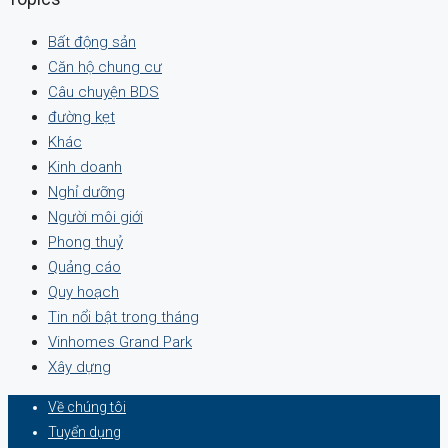
Bất động sản
Căn hộ chung cư
Câu chuyện BDS
đường kẹt
Khác
Kinh doanh
Nghỉ dưỡng
Người môi giới
Phong thuỷ
Quảng cáo
Quy hoạch
Tin nổi bật trong tháng
Vinhomes Grand Park
Xây dựng
Về chúng tôi
Tuyển dụng