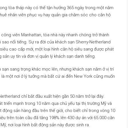
ong tòa tháp này có thể tận hưởng 365 ngày trong một năm
 thuê nhân viên phục vụ hay quản gia chăm sóc cho căn hộ
công viên Manhattan, tòa nhà này nhanh chóng trở thành
i sao nổi tiếng. Sự ra đời của khách sạn Sherry-Netherland
 siêu cao cấp mới, một loại hình căn hộ siêu sang được phát
 sản uy tín và đơn vị quản lý khách sạn danh tiếng.
h sạn sang trọng khác mọc lên, nhưng khách sạn nằm ở vị trí
vẫn là một nơi ở lý tưởng mà bất cứ ai đến New York cũng muốn
therland chỉ bắt đầu xuất hiện gần 50 năm trở lại đây.
át triển mạnh trong 10 năm qua chủ yếu tại thị trường Mỹ và
t động sản hàng đầu trên thế giới, cho biết chỉ trong vòng 10
ệu trên toàn cầu đã tăng 198% lên 430 dự án với 65.000 căn
Mỹ, nơi loại hình bất động sản này được sinh ra.