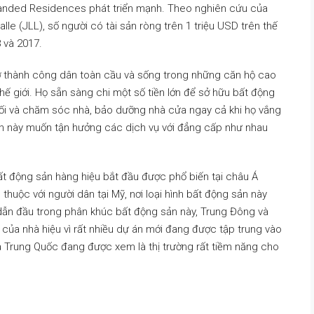
randed Residences phát triển mạnh. Theo nghiên cứu của
e (JLL), số người có tài sản ròng trên 1 triệu USD trên thế
 và 2017.
rở thành công dân toàn cầu và sống trong những căn hộ cao
hế giới. Họ sẵn sàng chi một số tiền lớn để sở hữu bất động
ệt đối và chăm sóc nhà, bảo dưỡng nhà cửa ngay cả khi họ vắng
n này muốn tận hưởng các dịch vụ với đẳng cấp như nhau
bất động sản hàng hiệu bắt đầu được phổ biến tại châu Á
thuộc với người dân tại Mỹ, nơi loại hình bất động sản này
g dẫn đầu trong phân khúc bất động sản này, Trung Đông và
 của nhà hiệu vì rất nhiều dự án mới đang được tập trung vào
à Trung Quốc đang được xem là thị trường rất tiềm năng cho