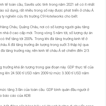
h tế toàn cầu, Savills ước tính trong năm 2021 sẽ có ít nhất
o sử dụng, rất nhiều trong số này được phát triển ở châu Á.
g ty nghiên cứu thị trường C9 Hotelworks cho biết.
 Hàng Châu, Quảng Châu, nơi có số lượng người giàu tăng
n nhà ở cao cấp mới. Trong vòng 5 năm tới, số lượng dự án
có thể tăng tới 200%. Trong khi đà tăng trưởng kinh tế ở
châu Á đã tăng trưởng ấn tượng trong suốt 3 thập kỷ qua.
 đà tăng trưởng này, nền kinh tế châu Á sẽ chiếm đến 2/3
ng trưởng khá ấn tượng trong giai đoạn này. GDP thực tế của
ng lên 24.500 tỉ USD năm 2009 từ mức 3.300 tỉ USD năm
i mức tăng 3 lần của toàn cầu. GDP bình quân đầu người ở
heo báo cáo của ADB.