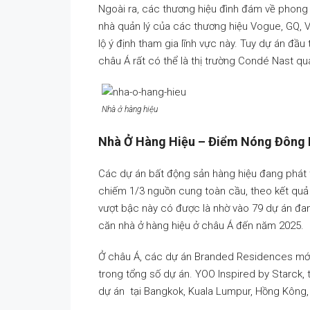
Ngoài ra, các thương hiệu đình đám về phong
nhà quản lý của các thương hiệu Vogue, GQ, Van
lộ ý định tham gia lĩnh vực này. Tuy dự án đ
châu Á rất có thể là thị trường Condé Nast qu
Nhà ở hàng hiệu
Nhà Ở Hàng Hiệu – Điểm Nóng Đông
Các dự án bất động sản hàng hiệu đang phát t
chiếm 1/3 nguồn cung toàn cầu, theo kết quả
vượt bậc này có được là nhờ vào 79 dự án đang
căn nhà ở hàng hiệu ở châu Á đến năm 2025.
Ở châu Á, các dự án Branded Residences mới
trong tổng số dự án. YOO Inspired by Starck, t
dự án tại Bangkok, Kuala Lumpur, Hồng Kông, 