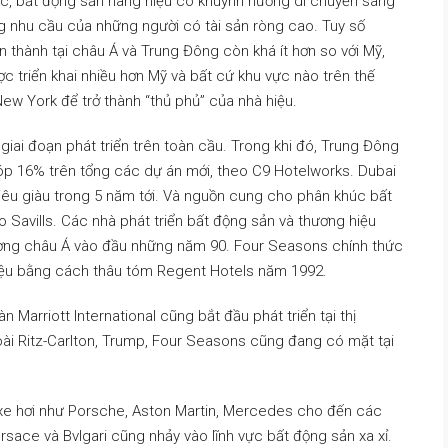
c, bất động sản hàng hiệu có khuynh hướng di chuyển sang
ng nhu cầu của những người có tài sản ròng cao. Tuy số
thành tại châu Á và Trung Đông còn khá ít hơn so với Mỹ,
c triển khai nhiều hơn Mỹ và bất cứ khu vực nào trên thế
ew York để trở thành “thủ phủ” của nhà hiệu.
ai đoạn phát triển trên toàn cầu. Trong khi đó, Trung Đông
p 16% trên tổng các dự án mới, theo C9 Hotelworks. Dubai
iêu giàu trong 5 năm tới. Và nguồn cung cho phân khúc bất
Savills. Các nhà phát triển bất động sản và thương hiệu
rường châu Á vào đầu những năm 90. Four Seasons chính thức
iệu bằng cách thâu tóm Regent Hotels năm 1992.
 Marriott International cũng bắt đầu phát triển tại thị
oài Ritz-Carlton, Trump, Four Seasons cũng đang có mặt tại
xe hơi như Porsche, Aston Martin, Mercedes cho đến các
rsace và Bvlgari cũng nhảy vào lĩnh vực bất động sản xa xỉ.