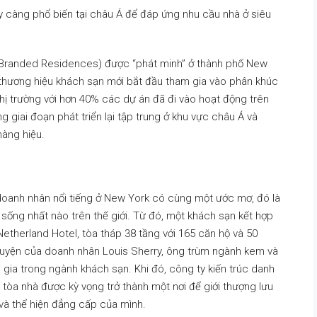
y càng phổ biến tại châu Á để đáp ứng nhu cầu nhà ở siêu
 (Branded Residences) được “phát minh” ở thành phố New
 thương hiệu khách sạn mới bắt đầu tham gia vào phân khúc
hị trường với hơn 40% các dự án đã đi vào hoạt động trên
 giai đoạn phát triển lại tập trung ở khu vực châu Á và
hàng hiệu.
doanh nhân nổi tiếng ở New York có cùng một ước mơ, đó là
sống nhất nào trên thế giới. Từ đó, một khách sạn kết hợp
Netherland Hotel, tòa tháp 38 tầng với 165 căn hộ và 50
yện của doanh nhân Louis Sherry, ông trùm ngành kem và
gia trong ngành khách sạn. Khi đó, công ty kiến trúc danh
tòa nhà được kỳ vọng trở thành một nơi để giới thượng lưu
 và thể hiện đẳng cấp của mình.