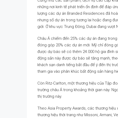
Cũng như các sản phẩm, dịch vụ cao cấp khá
những nơi kinh tế phát triển ổn định để đáp ứ
lượng các dự án Branded Residences đã hoàn 
nhưng số dự án trong tương lai hoặc đang đượ
giới. Ở khu vực Trung Đông, Dubai đang vượt N
Châu Á chiếm đến 25% các dự án đang trong gi
đóng góp 20% các dự án mới. Mỹ chỉ đóng gó
được dự báo sẽ có thêm 24.000 hộ gia đình s
động sản này được dự báo sẽ tăng mạnh, theo 
khách sạn danh tiếng bắt đầu để ý đến thị t
tham gia vào phân khúc bất động sản hàng h
Còn Ritz-Carlton, một thương hiệu của Tập đoàn
trường châu Á trong khoảng thời gian này. Ng
thị trường này.
Theo Asia Property Awards, các thương hiệu 
thương hiệu thời trang như Missoni, Armani, Ve