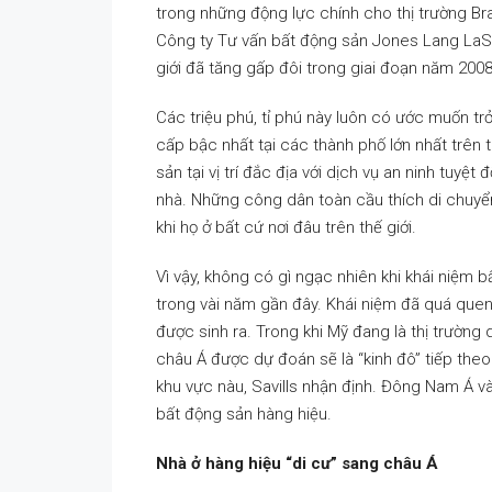
trong những động lực chính cho thị trường B
Công ty Tư vấn bất động sản Jones Lang LaSall
giới đã tăng gấp đôi trong giai đoạn năm 2008
Các triệu phú, tỉ phú này luôn có ước muốn t
cấp bậc nhất tại các thành phố lớn nhất trên t
sản tại vị trí đắc địa với dịch vụ an ninh tuy
nhà. Những công dân toàn cầu thích di chuyể
khi họ ở bất cứ nơi đâu trên thế giới.
Vì vậy, không có gì ngạc nhiên khi khái niệm 
trong vài năm gần đây. Khái niệm đã quá quen 
được sinh ra. Trong khi Mỹ đang là thị trườn
châu Á được dự đoán sẽ là “kinh đô” tiếp theo
khu vực nàu, Savills nhận định. Đông Nam Á v
bất động sản hàng hiệu.
Nhà ở hàng hiệu “di cư” sang châu Á