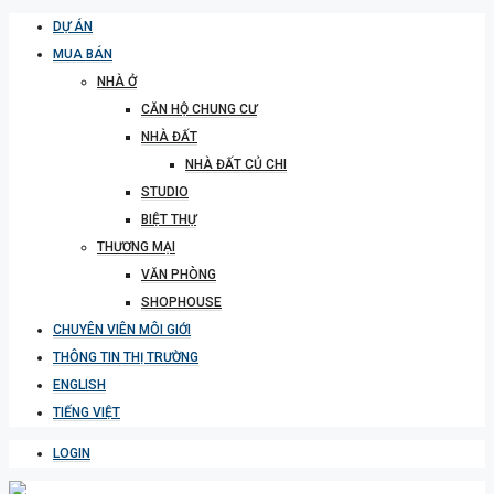
DỰ ÁN
MUA BÁN
NHÀ Ở
CĂN HỘ CHUNG CƯ
NHÀ ĐẤT
NHÀ ĐẤT CỦ CHI
STUDIO
BIỆT THỰ
THƯƠNG MẠI
VĂN PHÒNG
SHOPHOUSE
CHUYÊN VIÊN MÔI GIỚI
THÔNG TIN THỊ TRƯỜNG
ENGLISH
TIẾNG VIỆT
LOGIN