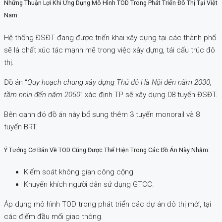
Những Thuận Lợi Khi Ứng Dụng Mô Hình TOD Trong Phát Triển Đô Thị Tại Việt
Nam:
Hệ thống ĐSĐT đang được triển khai xây dựng tại các thành phố
sẽ là chất xúc tác mạnh mẽ trong việc xây dựng, tái cấu trúc đô
thị.
Đồ án “
Quy hoạch chung xây dựng Thủ đô Hà Nội đến năm 2030,
tầm nhìn đến năm 2050
” xác định TP sẽ xây dựng 08 tuyến ĐSĐT.
Bên cạnh đó đồ án này bổ sung thêm 3 tuyến monorail và 8
tuyến BRT.
Ý Tưởng Cơ Bản Về TOD Cũng Được Thể Hiện Trong Các Đồ Án Này Nhằm:
Kiểm soát không gian công cộng
Khuyến khích người dân sử dụng GTCC.
Áp dụng mô hình TOD trong phát triển các dự án đô thị mới, tại
các điểm đầu mối giao thông.