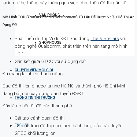
lợi ích từ hệ thống này thông qua việc phát triển đô thị gắn kết.
VĂN PHÒNG
Mô Hình TOD (
Transit Oriented Development
) Từ Lâu Đã Được Nhiều Đô Thị Áp
Dụng Để:
Phát triển đô thị. Ví dụ KĐT khu đông
The 9 Stellars
với
SHOPHOUSE
công nghệ Qualcomm, phát triển trên nền tảng mô hình
TOD
Gắn kết giữa GTCC với sử dụng đất
CHUYÊN VIÊN MÔI GIỚI
Đã mang lại nhiều thành công.
Các đô thị lớn ở nước ta như Hà Nội và thành phố Hồ Chí Minh
đang bắt đầu xây dựng các tuyến ĐSĐT.
THÔNG TIN THỊ TRƯỜNG
Đây là cơ hội tốt để các thành phố:
Cải tạo cảnh quan đô thị
Tái cấu trúc đô thị dọc theo hành lang của các tuyến
ENGLISH
GTCC khối lượng lớn.