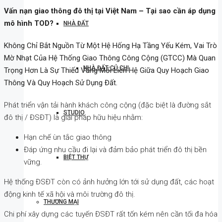
Vấn nạn giao thông đô thị tại Việt Nam – Tại sao cần áp dụng
mô hình TOD?
NHÀ ĐẤT
Không Chỉ Bắt Nguồn Từ Một Hệ Hống Hạ Tầng Yếu Kém, Vai Trò
Mờ Nhạt Của Hệ Thống Giao Thông Công Cộng (GTCC) Mà Quan
NHÀ ĐẤT CỦ CHI
Trọng Hơn Là Sự Thiếu Vắng Mối Liên Hệ Giữa Quy Hoạch Giao
Thông Và Quy Hoạch Sử Dụng Đất.
Phát triển vận tải hành khách công cộng (đặc biệt là đường sắt
STUDIO
đô thị / ĐSĐT) là giải pháp hữu hiệu nhằm:
Hạn chế ùn tắc giao thông
Đáp ứng nhu cầu đi lại và đảm bảo phát triển đô thị bền
BIỆT THỰ
vững.
Hệ thống ĐSĐT còn có ảnh hưởng lớn tới sử dụng đất, các hoạt
động kinh tế xã hội và môi trường đô thị.
THƯƠNG MẠI
Chi phí xây dựng các tuyến ĐSĐT rất tốn kém nên cần tối đa hóa