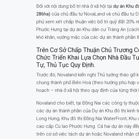
Đối với nội dung bố trí nhà ở xã hội tại
dự án Khu đ
286ha)
của chủ đầu tư NovaLand và chủ đầu tư D
phủ xem xét chấp thuận việc bố trí quỹ đất 20% n
Phước Hưng tại dự án Khu dân cư Tràng An (cách
khó khăn, vướng mắc của các dự án thành phần t
Trên Cơ Sở Chấp Thuận Chủ Trương C
Chức Triển Khai Lựa Chọn Nhà Đầu Tư
Tự, Thủ Tục Quy Định.
Trước đó, Novaland kiến nghị Thủ tướng tháo gỡ k
chung thành phố Biên Hoà (theo hướng phù hợp vớ
hoạch – nhà ở xã hội theo quy định của từng thời 
Novaland cho biết, tại Đồng Nai các công ty thuộ
các dự án thành phần của Dự án Khu đô thị kinh
Long Hưng; Khu đô thị Đồng Nai WaterFront; Khu đ
cao cấp Cù lao Phước Hưng. Cả hai dự án này đều
trên cơ sở việc tách dự án hoặc Novaland nhận 