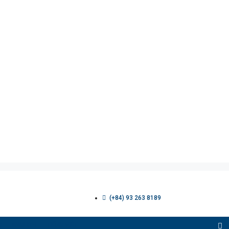
(+84) 93 263 8189
G
ENGLISH
TIẾNG VIỆT