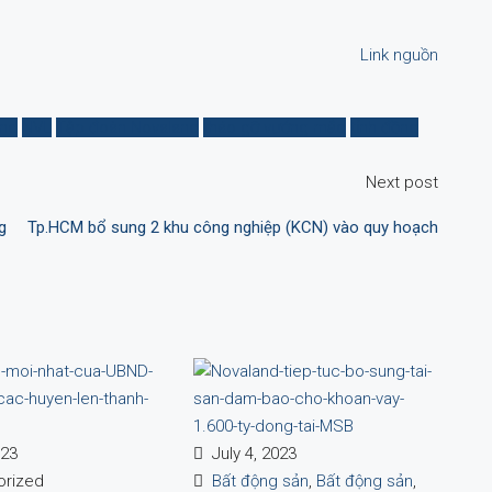
Link nguồn
and
NVL
Tập đoàn Novaland
tháo gỡ vướng mắc
tỉnh đồng
Next post
g
Tp.HCM bổ sung 2 khu công nghiệp (KCN) vào quy hoạch
023
July 4, 2023
rized
Bất động sản
,
Bất động sản
,