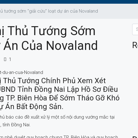
hủ tướng sớm “giải cứu” loạt dự án của Novaland
hị Thủ Tướng Sớm
ự Án Của Novaland
R
1
ị Thủ Tướng Chính Phủ Xem Xét
BND Tỉnh Đồng Nai Lập Hồ Sơ Điều
g TP. Biên Hòa Để Sớm Tháo Gỡ Khó
ự Án Bất Động Sản.
hủ báo cáo đề xuất xử lý một số nội dung vướng mắc tại
 tỉnh Đồng Nai.
điểm phê duyệt quy hoạch chung TP. Biên Hòa và quy hoạch