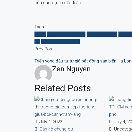
của các dự án nêu trên.
Tags
Dự án
dự án bất động sản
gỡ vướng dự án
Noval
nai
UBND tỉnh Đồng Nai
Prev Post
Triển vọng đầu tư từ giá bất động sản biển Hạ Lon
Zen Nguyen
Related Posts
July 4, 2023
July 4, 2
Căn hộ chung cư
Uncatego