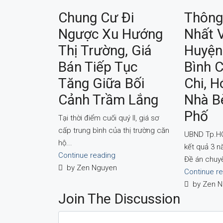
Chung Cư Đi
Thông
Ngược Xu Hướng
Nhất 
Thị Trường, Giá
Huyện
Bán Tiếp Tục
Bình 
Tăng Giữa Bối
Chi, 
Cảnh Trầm Lắng
Nhà B
Phố
Tại thời điểm cuối quý II, giá sơ
cấp trung bình của thị trường căn
UBND Tp.H
hộ...
kết quả 3 n
Continue reading
Đề án chuyể
by Zen Nguyen
Continue r
by Zen N
Join The Discussion