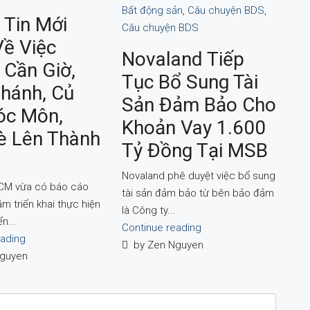
Bất động sản
,
Câu chuyện BDS
,
 Tin Mới
Câu chuyện BDS
Về Việc
Novaland Tiếp
 Cần Giờ,
Tục Bổ Sung Tài
Chánh, Củ
Sản Đảm Bảo Cho
Hóc Môn,
Khoản Vay 1.600
è Lên Thành
Tỷ Đồng Tại MSB
Novaland phê duyệt việc bổ sung
CM vừa có báo cáo
tài sản đảm bảo từ bên bảo đảm
ăm triển khai thực hiện
là Công ty...
n...
Continue reading
eading
by Zen Nguyen
guyen