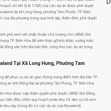
D
hoạch chi tiết tỷ lệ 1/500 của các dự án được phê duyệt
ovaland tại xã Long Hưng, phường Tam Phước, TP. Biên
t của địa phương trong quá trình lập, thẩm định, phê duyệt
Chính phủ xem xét chấp thuận chủ trương cho UBND tỉnh
 chung TP. Biên Hòa để sớm tháo gỡ khó khăn, vướng mắc
 bất động sản trên địa bàn tỉnh, cũng như các dự án trọng
aland Tại Xã Long Hưng, Phường Tam
 Long để phục vụ dự án giao thông trọng điểm trên địa bàn TP.
a Công an tỉnh Đồng Nai tại phường Tân Phong, TP. Biên Hòa.
Biên Hòa được cấp thẩm quyền phê duyệt, UBND tỉnh Đồng
thực hiện điều chỉnh quy hoạch phân khu C4, làm cơ sở xem
n khu này (trong đó có các dự án của Novaland).