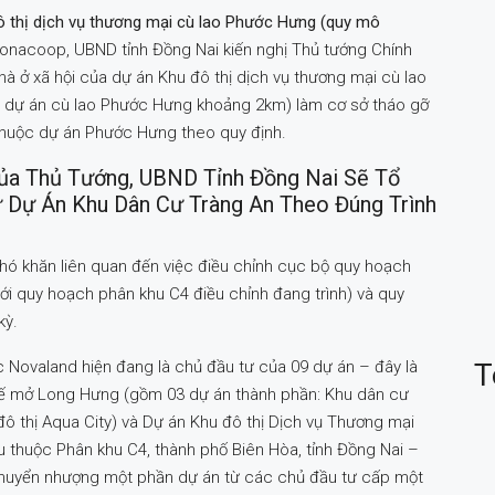
ô thị dịch vụ thương mại cù lao Phước Hưng (quy mô
onacoop, UBND tỉnh Đồng Nai kiến nghị Thủ tướng Chính
hà ở xã hội của dự án Khu đô thị dịch vụ thương mại cù lao
 dự án cù lao Phước Hưng khoảng 2km) làm cơ sở tháo gỡ
huộc dự án Phước Hưng theo quy định.
ủa Thủ Tướng, UBND Tỉnh Đồng Nai Sẽ Tổ
 Dự Án Khu Dân Cư Tràng An Theo Đúng Trình
hó khăn liên quan đến việc điều chỉnh cục bộ quy hoạch
i quy hoạch phân khu C4 điều chỉnh đang trình) và quy
kỳ.
T
c Novaland hiện đang là chủ đầu tư của 09 dự án – đây là
 tế mở Long Hưng (gồm 03 dự án thành phần: Khu dân cư
ô thị Aqua City) và Dự án Khu đô thị Dịch vụ Thương mại
 thuộc Phân khu C4, thành phố Biên Hòa, tỉnh Đồng Nai –
chuyển nhượng một phần dự án từ các chủ đầu tư cấp một