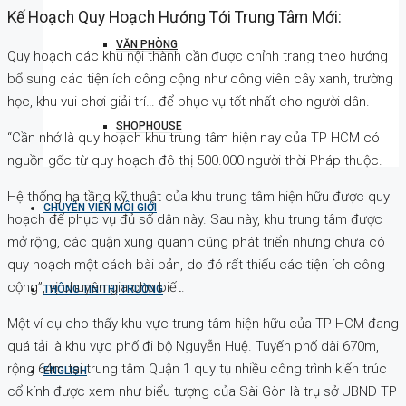
Kế Hoạch Quy Hoạch Hướng Tới Trung Tâm Mới:
VĂN PHÒNG
Quy hoạch các khu nội thành cần được chỉnh trang theo hướng
bổ sung các tiện ích công cộng như công viên cây xanh, trường
học, khu vui chơi giải trí… để phục vụ tốt nhất cho người dân.
SHOPHOUSE
“Cần nhớ là quy hoạch khu trung tâm hiện nay của TP HCM có
nguồn gốc từ quy hoạch đô thị 500.000 người thời Pháp thuộc.
Hệ thống hạ tầng kỹ thuật của khu trung tâm hiện hữu được quy
CHUYÊN VIÊN MÔI GIỚI
hoạch để phục vụ đủ số dân này. Sau này, khu trung tâm được
mở rộng, các quận xung quanh cũng phát triển nhưng chưa có
quy hoạch một cách bài bản, do đó rất thiếu các tiện ích công
cộng”, vị chuyên gia cho biết.
THÔNG TIN THỊ TRƯỜNG
Một ví dụ cho thấy khu vực trung tâm hiện hữu của TP HCM đang
quá tải là khu vực phố đi bộ Nguyễn Huệ. Tuyến phố dài 670m,
rộng 64m tại trung tâm Quận 1 quy tụ nhiều công trình kiến trúc
ENGLISH
cổ kính được xem như biểu tượng của Sài Gòn là trụ sở UBND TP