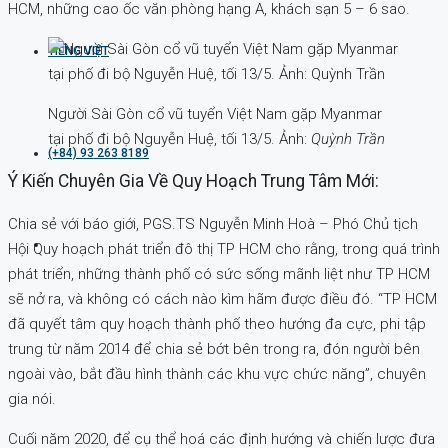
HCM, những cao ốc văn phòng hạng A, khách sạn 5 – 6 sao.
TIẾNG VIỆT
Người Sài Gòn cổ vũ tuyển Việt Nam gặp Myanmar
tại phố đi bộ Nguyễn Huệ, tối 13/5. Ảnh:
Quỳnh Trần
(+84) 93 263 8189
Ý Kiến Chuyên Gia Về Quy Hoạch Trung Tâm Mới:
Chia sẻ với báo giới, PGS.TS Nguyễn Minh Hoà – Phó Chủ tịch
Hội Quy hoạch phát triển đô thị TP HCM cho rằng, trong quá trình
phát triển, những thành phố có sức sống mãnh liệt như TP HCM
sẽ nở ra, và không có cách nào kìm hãm được điều đó. “TP HCM
đã quyết tâm quy hoạch thành phố theo hướng đa cực, phi tập
trung từ năm 2014 để chia sẻ bớt bên trong ra, đón người bên
ngoài vào, bắt đầu hình thành các khu vực chức năng”, chuyên
gia nói.
Cuối năm 2020, để cụ thể hoá các định hướng và chiến lược đưa