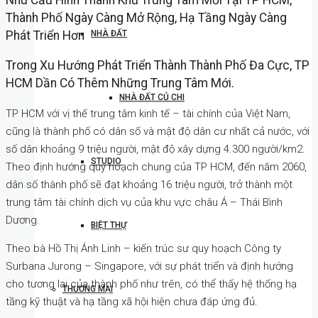
Thành Phố Ngày Càng Mở Rộng, Hạ Tầng Ngày Càng
Phát Triển Hơn
NHÀ ĐẤT
Trong Xu Hướng Phát Triển Thành Thành Phố Đa Cực, TP
HCM Dần Có Thêm Những Trung Tâm Mới.
NHÀ ĐẤT CỦ CHI
TP HCM với vị thế trung tâm kinh tế – tài chính của Việt Nam,
cũng là thành phố có dân số và mật độ dân cư nhất cả nước, với
số dân khoảng 9 triệu người, mật độ xây dựng 4.300 người/km2.
STUDIO
Theo định hướng quy hoạch chung của TP HCM, đến năm 2060,
dân số thành phố sẽ đạt khoảng 16 triệu người, trở thành một
trung tâm tài chính dịch vụ của khu vực châu Á – Thái Bình
Dương.
BIỆT THỰ
Theo bà Hồ Thị Ánh Linh – kiến trúc sư quy hoạch Công ty
Surbana Jurong – Singapore, với sự phát triển và định hướng
cho tương lai của thành phố như trên, có thể thấy hệ thống hạ
THƯƠNG MẠI
tầng kỹ thuật và hạ tầng xã hội hiện chưa đáp ứng đủ.