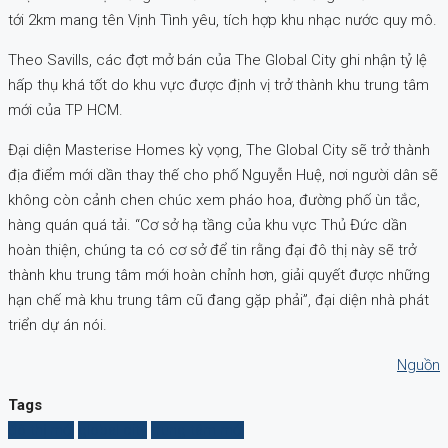
tới 2km mang tên Vịnh Tình yêu, tích hợp khu nhạc nước quy mô.
Theo Savills, các đợt mở bán của The Global City ghi nhận tỷ lệ
hấp thụ khá tốt do khu vực được định vị trở thành khu trung tâm
mới của TP HCM.
Đại diện Masterise Homes kỳ vọng, The Global City sẽ trở thành
địa điểm mới dần thay thế cho phố Nguyễn Huệ, nơi người dân sẽ
không còn cảnh chen chúc xem pháo hoa, đường phố ùn tắc,
hàng quán quá tải. “Cơ sở hạ tầng của khu vực Thủ Đức dần
hoàn thiện, chúng ta có cơ sở để tin rằng đại đô thị này sẽ trở
thành khu trung tâm mới hoàn chỉnh hơn, giải quyết được những
hạn chế mà khu trung tâm cũ đang gặp phải”, đại diện nhà phát
triển dự án nói.
Nguồn
Tags
đô thị mới
global city
trung tâm mới