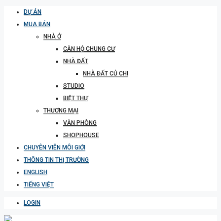
DỰ ÁN
MUA BÁN
NHÀ Ở
CĂN HỘ CHUNG CƯ
NHÀ ĐẤT
NHÀ ĐẤT CỦ CHI
STUDIO
BIỆT THỰ
THƯƠNG MẠI
VĂN PHÒNG
SHOPHOUSE
CHUYÊN VIÊN MÔI GIỚI
THÔNG TIN THỊ TRƯỜNG
ENGLISH
TIẾNG VIỆT
LOGIN