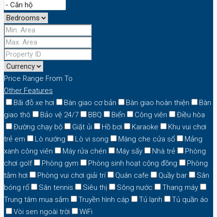
Price Range
From
To
Other Features
Bãi đỗ xe hơi
Bàn giao cơ bản
Bàn giao hoàn thiện
Bàn
giao thô
Bảo vệ 24/7
BBQ
Biển
Công viên
Điều hòa
Đường chạy bộ
Giặt ủi
Hồ bơi
Karaoke
Khu vui chơi
trẻ em
Lò nướng
Lò vi song
Màng che cửa sổ
Mảng
xanh công viên
Máy rửa chén
Máy sấy
Nhà trẻ
Phòng
chơi golf
Phòng gym
Phòng sinh hoạt cộng đồng
Phòng
tắm hơi
Phòng vui chơi giải trí
Quán cafe
Quầy bar
Sân
bóng rổ
Sân tennis
Siêu thị
Sông nước
Thang máy
Trung tâm mua sắm
Truyền hình cáp
Tủ lạnh
Tủ quần áo
Vòi sen ngoài trời
WiFi