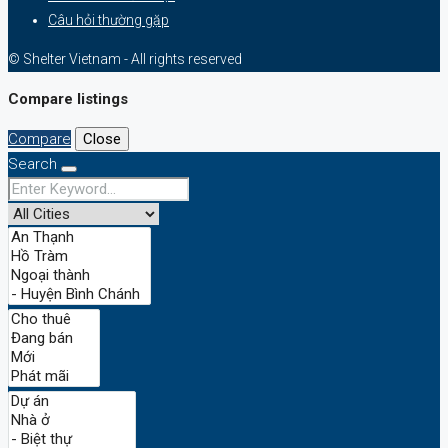
Câu hỏi thường gặp
© Shelter Vietnam - All rights reserved
Compare listings
Compare
Close
Search