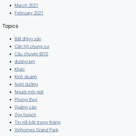
March 2021
February 2021
Topics
Bất động sản
Căn hộ chung cư
Câu chuyện BDS
đường kẹt
Khác
Kinh doanh
Nghỉ dưỡng
Người môi giới
Phong thuỷ
Quảng cáo
Quy hoạch
Tin nổi bật trong tháng
Vinhomes Grand Park