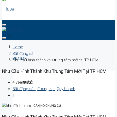
DỰ ÁN
Home
Bất động sản
MUA BÁN
Nhu cầu hình thành khu trung tâm mới tại TP HCM
Nhu Cầu Hình Thành Khu Trung Tâm Mới Tại TP HCM
4 years ago
NHÀ Ở
Bất động sản
,
đường kẹt
,
Quy hoạch
1
CĂN HỘ CHUNG CƯ
Nhu Cầu Hình Thành Khu Trung Tâm Mới Tại TP HCM,